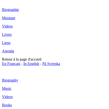
Biographie
Musique
Videos
Livres
Liens
Agenda
Retour à la page d'accueil
En Français
-
In English
-
På Svenska
Biography
Music
Videos
Books