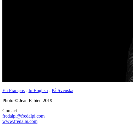
En Français
-
In English
-
På Svenska
Photo
©
Jean Fabien 2019
Contact
fredalpi@fredalpi.com
www.fredalpi.com